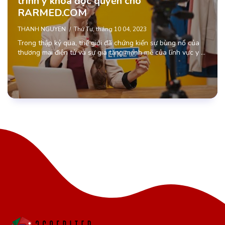
trình y khoa độc quyền cho
RARMED.COM
THANH NGUYEN
Thứ Tư, tháng 10 04, 2023
Trong thập kỷ qua, thế giới đã chứng kiến sự bùng nổ của
thương mại điện tử và sự gia tăng mạnh mẽ của lĩnh vực y …