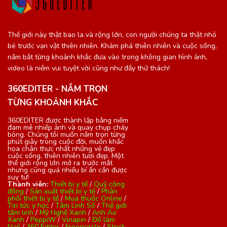
Thế giới này thật bao la và rộng lớn, con người chúng ta thật nhỏ
bé trước vạn vật thiên nhiên. Khám phá thiên nhiên và cuộc sống,
nắm bắt từng khoảnh khắc đưa vào trong không gian hình ảnh,
video là niềm vui tuyệt vời cũng như đầy thử thách!
360EDITER - NẮM TRỌN
TỪNG KHOẢNH KHẮC
360EDITER được thành lập bằng niềm
đam mê nhiếp ảnh và quay chụp cháy
bỏng. Chúng tôi muốn nắm trọn từng
phút giây trong cuộc đời, muốn khắc
họa chân thực nhất những vẻ đẹp
cuộc sống, thiên nhiên tươi đẹp. Một
thế giới rộng lớn mở ra trước mắt
nhưng cũng quá nhiều bí ẩn cần được
suy tư!
Thành viên:
Thiết bị y tế
/
Quỹ cộng
đồng
/
Sản xuất thiết bị y tế
/
Phân
phối thiết bị y tế
/
Mua thuốc Online
/
Tin tức y học
/
Tâm Linh Số
/
Thế giới
tâm linh
/
Mỹ Nghệ Xanh
/
Anh Áo
Xanh
/
PeppiW
/
Vinapin
/
Đồ làm
Nail
/
360 Editer
/
Freencircle
/
Stock